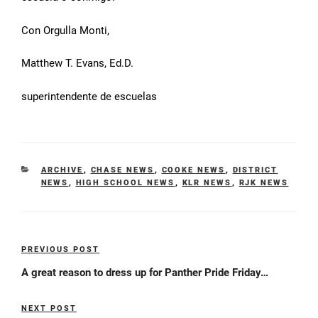
Con Orgulla Monti,
Matthew T. Evans, Ed.D.
superintendente de escuelas
CATEGORIES
ARCHIVE
,
CHASE NEWS
,
COOKE NEWS
,
DISTRICT
NEWS
,
HIGH SCHOOL NEWS
,
KLR NEWS
,
RJK NEWS
Post
PREVIOUS POST
Previous
navigation
Post
A great reason to dress up for Panther Pride Friday…
NEXT POST
Next