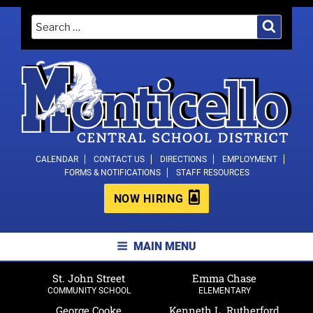
Skip
Search
Search
to
for:
content
MONTICELLO CENTRAL SCHOOL
CALENDAR
CONTACT US
DIRECTIONS
EMPLOYMENT
FORMS & NOTIFICATIONS
STAFF RESOURCES
DISTRICT
NOW HIRING
MAIN MENU
St. John Street
Emma Chase
COMMUNITY SCHOOL
ELEMENTARY
George Cooke
Kenneth L. Rutherford