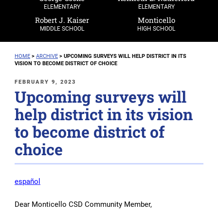
ELEMENTARY
ELEMENTARY
Robert J. Kaiser
Monticello
MIDDLE SCHOOL
HIGH SCHOOL
HOME
>
ARCHIVE
>
UPCOMING SURVEYS WILL HELP DISTRICT IN ITS
VISION TO BECOME DISTRICT OF CHOICE
POSTED
FEBRUARY 9, 2023
Upcoming surveys will
ON
help district in its vision
to become district of
choice
español
Dear Monticello CSD Community Member,